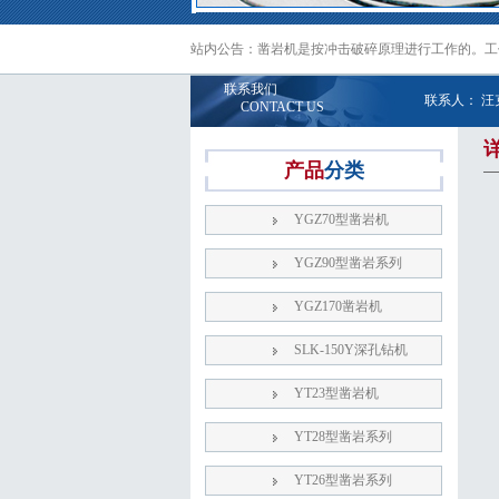
站内公告：凿岩机是按冲击破碎原理进行工作的。工
联系我们
联系人： 汪
CONTACT US
产品
分类
YGZ70型凿岩机
YGZ90型凿岩系列
YGZ170凿岩机
SLK-150Y深孔钻机
YT23型凿岩机
YT28型凿岩系列
YT26型凿岩系列