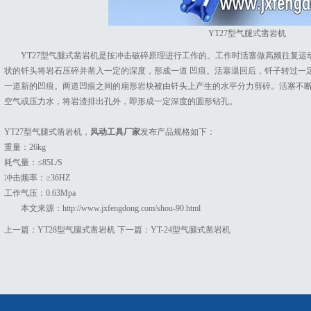
YT27型气腿式凿岩机
YT27型气腿式凿岩机是按冲击破碎原理进行工作的。工作时活塞做高频往复
状的钎头将岩石压碎并凿入一定的深度，形成一道 凹痕。活塞退回后，钎子转过一
一道新的凹痕。两道凹痕之间的扇形岩块被由钎头上产生的水平分力剪碎。活塞不
空气或压力水，将岩渣排出孔外，即形成一定深度的圆形钻孔。
YT27型气腿式凿岩机，
风动工具厂家
发布产品规格如下：
重量：26kg
耗气量：≤85L/S
冲击频率：≥36HZ
工作气压：0.63Mpa
本文来源：
http://www.jxfengdong.com/shou-90.html
上一篇：
YT28型气腿式凿岩机
下一篇：
YT-24型气腿式凿岩机