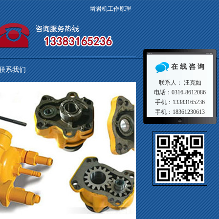
凿岩机工作原理
在 线 咨 询
联系我们
联系人： 汪克如
电话：0316-8612086
手机：13383165236
手机：18361230613