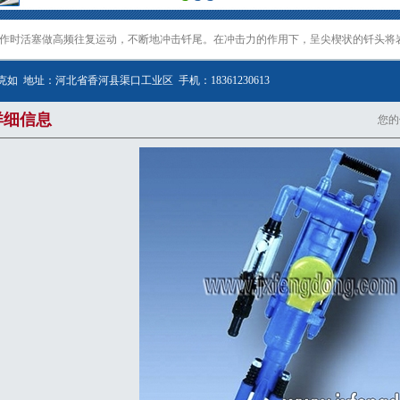
作时活塞做高频往复运动，不断地冲击钎尾。在冲击力的作用下，呈尖楔状的钎头将
克如 地址：河北省香河县渠口工业区 手机：18361230613
详细信息
您的