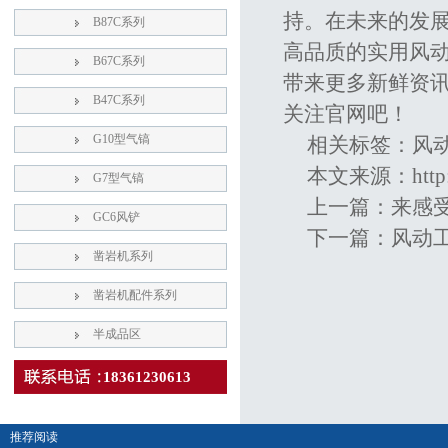
持。在未来的发
B87C系列
高品质的实用风
B67C系列
带来更多新鲜资
B47C系列
关注官网吧！
G10型气镐
相关标签：
风
本文来源：
htt
G7型气镐
上一篇：
来感
GC6风铲
下一篇：
风动
凿岩机系列
凿岩机配件系列
半成品区
18361230613
推荐阅读