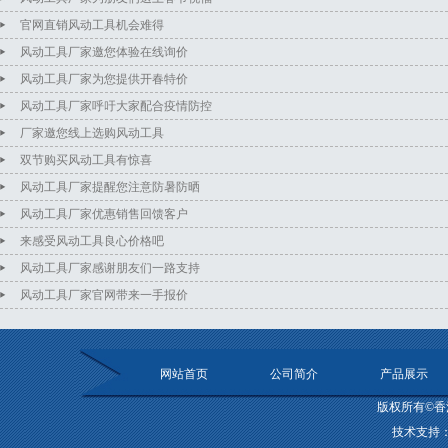
官网直销风动工具机会难得
风动工具厂家邀您体验在线询价
风动工具厂家为您提供开春特价
风动工具厂家呼吁大家配合疫情防控
厂家邀您线上选购风动工具
双节购买风动工具有惊喜
风动工具厂家提醒您注意防暑防晒
风动工具厂家优惠销售回馈客户
来感受风动工具良心价格吧
风动工具厂家感谢朋友们一路支持
风动工具厂家官网带来一手报价
网站首页
公司简介
产品展示
版权所有©香
技术支持