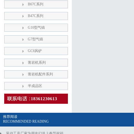
B67C系列
B47C系列
G10型气镐
G7型气镐
GC6风铲
凿岩机系列
凿岩机配件系列
半成品区
18361230613
推荐阅读
RECOMMENDED READING
风动工具厂家为朋友们送上春节祝福