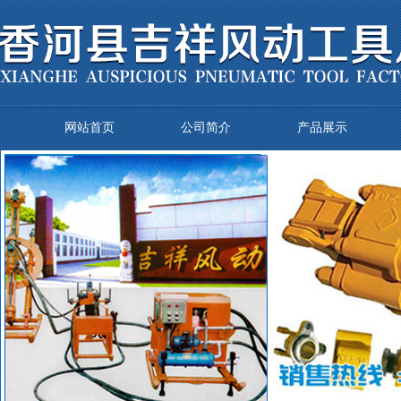
网站首页
公司简介
产品展示