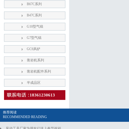
B67C系列
B47C系列
G10型气镐
G7型气镐
GC6风铲
凿岩机系列
凿岩机配件系列
半成品区
18361230613
推荐阅读
RECOMMENDED READING
风动工具厂家为朋友们送上春节祝福