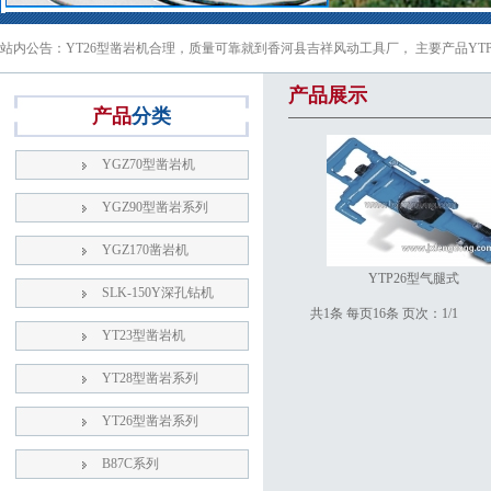
站内公告：YT26型凿岩机合理，质量可靠就到香河县吉祥风动工具厂， 主要产品Y
产品展示
产品
分类
YGZ70型凿岩机
YGZ90型凿岩系列
YGZ170凿岩机
YTP26型气腿式
SLK-150Y深孔钻机
共1条 每页16条 页次：1/1
YT23型凿岩机
YT28型凿岩系列
YT26型凿岩系列
B87C系列