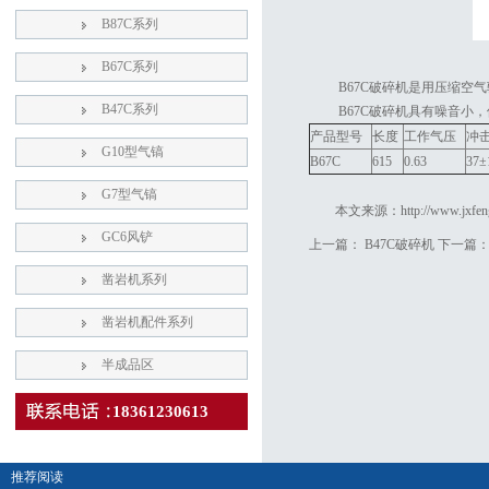
B87C系列
B67C系列
B67C破碎机是用压缩空
B47C系列
B67C破碎机具有噪音小
产品型号
长度
工作气压
冲
G10型气镐
B67C
615
0.63
37±
G7型气镐
本文来源：
http://www.jxfe
GC6风铲
上一篇：
B47C破碎机
下一篇
凿岩机系列
凿岩机配件系列
半成品区
18361230613
推荐阅读