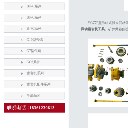
B87C系列
B67C系列
YGZ70型号轨式独立回
B47C系列
风动凿岩机工具
。矿井井巷的
G10型气镐
G7型气镐
GC6风铲
凿岩机系列
凿岩机配件系列
半成品区
18361230613