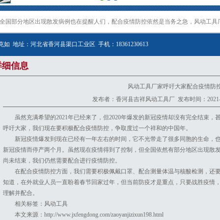
去，全国部分地区出现散发病例也在提醒人们，配合疫情防控依然是当务之急，风动工
克如 地址：河北省香河县渠口工业区 手机：18361230613
详细信息
风动工具厂家呼吁大家配合疫情防
发布者：香河县吉祥风动工具厂 发布时间：2021-01-22
虽然充满希望的2021年已经来了，但2020年爆发的新冠疫情却没有完全结束
呼吁大家，我们现在要积极配合疫情防控，争取度过一个祥和的中国年。
新冠疫情爆发到现在已经有一年左右的时间，它不光带走了很多同胞的生命，
新冠疫情而停产两个月。虽然现在疫情得到了控制，但全国依然有部分地区出现散
尚未结束，我们仍然需要配合进行疫情防控。
在配合疫情防控方面，我们需要积极佩戴口罩、配合测量体温与核酸检测，还
知道，在外就业人员一直盼着春节回家过年，但当前防疫才是重点，只要战胜疫情
理解并配合。
相关标签：
风动工具
本文来源：
http://www.jxfengdong.com/zaoyanjizixun198.html