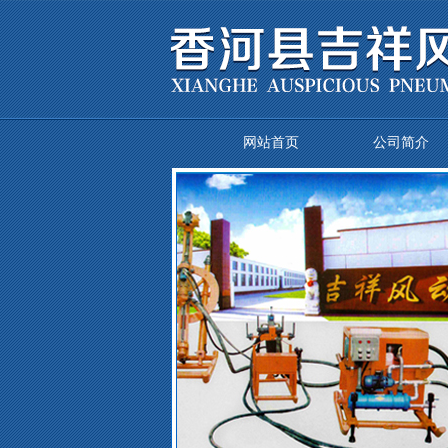
网站首页
公司简介