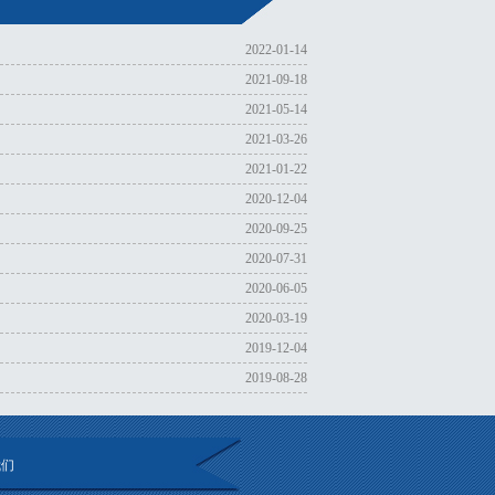
2022-01-14
2021-09-18
2021-05-14
2021-03-26
2021-01-22
2020-12-04
2020-09-25
2020-07-31
2020-06-05
2020-03-19
2019-12-04
2019-08-28
我们