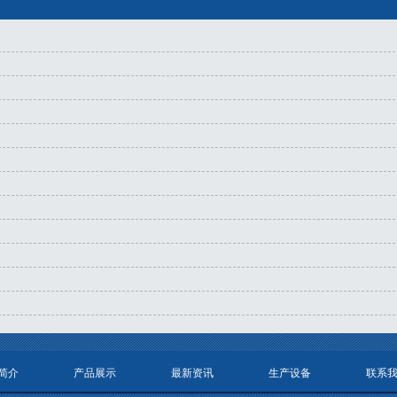
简介
产品展示
最新资讯
生产设备
联系