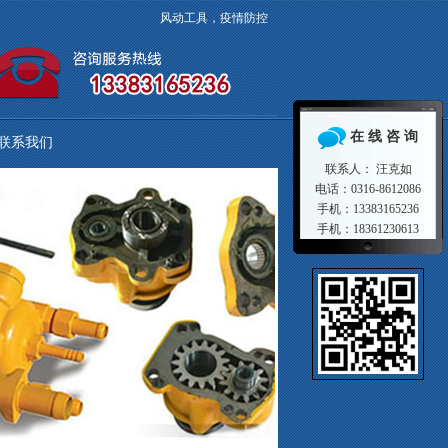
风动工具，疫情防控
在 线 咨 询
联系我们
联系人： 汪克如
电话：0316-8612086
手机：13383165236
手机：18361230613