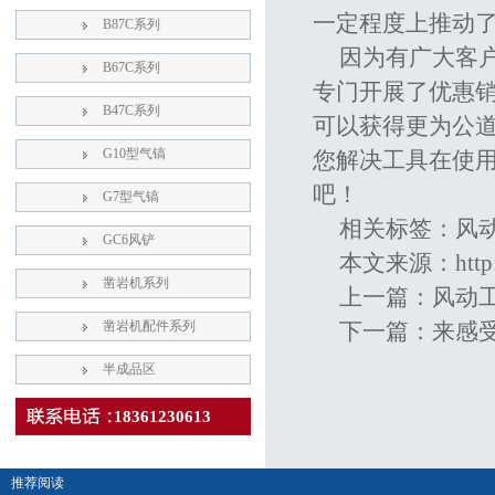
一定程度上推动
B87C系列
因为有广大客
B67C系列
专门开展了优惠
B47C系列
可以获得更为公
G10型气镐
您解决工具在使
吧！
G7型气镐
相关标签：
风
GC6风铲
本文来源：
htt
凿岩机系列
上一篇：
风动
凿岩机配件系列
下一篇：
来感
半成品区
18361230613
推荐阅读