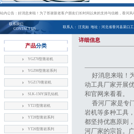
站内公告：好消息来啦！为了答谢新老客户朋友们长时间以来的支持与信赖，香河风
联系我们
联系人： 汪克如 地址：河北省香河县渠口工业区 
CONTACT US
详细信息
产品
分类
YGZ70型凿岩机
YGZ90型凿岩系列
好消息来啦！
YGZ170凿岩机
动工具厂家开展
和官网来看看。
SLK-150Y深孔钻机
香河厂家是专
YT23型凿岩机
岩机等多种工具
YT28型凿岩系列
都坚持优惠原则
YT26型凿岩系列
河厂家的宗旨。